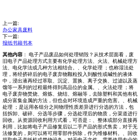
上一篇:
办公家具废料
下一篇:
报纸书籍书本
其他内容
： 电子产品废品如何处理销毁？从技术层面看，废
旧电子产品处理方式主要有化学处理方法、火法、机械处理方
法、电化学法或几种方法相结合。、化学处理 ；也称湿法处
理，将经挤碎后的电子废弃物颗粒投入到酸性或碱性的液体
中，浸出液再经过萃取、沉淀、置换、离子交换、过滤以及蒸
馏等一系列的过程最终得到高品位的金属。、火法处理 ；将
电子废弃物焚烧、熔炼、烧结、熔融等，去除塑料和其他有机
成分富集金属的方法，但也会对环境造成严重的危害。、机械
处理 ；是运用各组分之间物理性质差异进行分选的方法，包
括拆卸、破碎、分选等步骤，分选处理后的物质，分渠道进行
回收。从资源回收利用方式看，可否是：、整体或部分直接再
利用，比如将电子产品修复后以二手产品的形式售卖，对于无
法修复的，则可以将可用零部件拆除，作为维修材料。、回收
提取电子产纸机或焚烧设备；对于电子文件，需要使用专业的