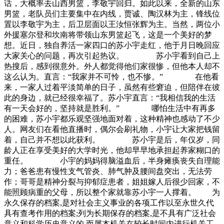
话，大概率去山西男篮，李敬宇回归。如此以来，全新的山东
男篮，老队员们主要集中在内线，贾诚、陶汉林为主，锋线位
置以李敬宇为主，后卫层面以王汝恒张辉为主。当然，两位小
外援塞尔登和坎南将带领山东男篮起飞，这是一个美好的梦
想。近日，独自养活一家四口的苏小宇走红，他于月日晚回应
大家关心的问题，再次引起热议。 苏小宇看到自己上
热搜后，感到很意外。外人都觉得他们家很惨，但他本人却不
这么认为。直言：“我家并不可怜，也不惨。” 在他看
来，一家人过着平淡简单的日子，虽然有些窘迫，但陪伴在彼
此的身边，就已经很幸福了。苏小宇直言：“我相信我的生活
有一天会好的，坚持就是胜利。” 哪怕生活中有再多
的困难，苏小宇都乐观坚强地面对着，这种精神也感动了不少
人。网友们在看他直播时，偶尔会刷礼物，小宇让大家把钱留
着，自己并不想以此获利。 苏小宇是后，年仅岁，同
龄人正在享受美好的大学时光，他却早早地承担起养家糊口的
重任。 小宇的妈妈得脑溢血后，半身瘫痪丧失自理能
力；爸爸患有慢性支气管炎、肺气肿及腰间盘突出，无法劳
作；哥哥是精神分裂与抑郁症患者，姐姐嫁人后很少回家，不
能照顾病重的父母，所以整个家就靠苏小宇一人撑着。 为
永久保存的档案,是对社会主义事业的各项工作以至永世久代
具有查考作用的档案;列为长期保存的档案,是不具有广泛社会
意义和科学历史意义的,而属本机关在较长时间内进行机关工