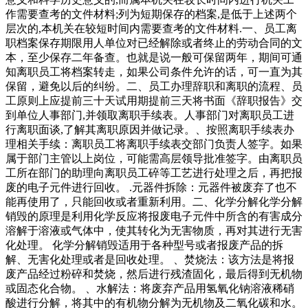
作需要查考的文件材料;列为短期保存的档案,是低于上述两个
层次的,本机关在较短时间内需要查考的文件材料.一、员工离
职档案保存期限用人单位对已经解除或者终止的劳动合同的文
本，至少保存二年备查。也就是说一般可保留两年，期间可通
知离职员工将档案转走，如果公司条件允许的话，可一直为其
保留，避免以后的纠纷。二、员工办理辞职和离职的流程、员
工原则上应提前三十天试用期提前三天将书面《辞职报告》交
到单位人事部门,并领取离职手续表。人事部门对离职员工进
行离职面谈,了解其离职原因并做记录。、按照离职手续表办
理相关手续：离职员工将离职手续表交部门负责人签字。如果
属于部门主管以上岗位，可能需高层领导批准签字。由离职员
工所在部门的助理向离职员工碎等工艺进行处理之后，再把报
废的电子元件进行回收。 .元器件拆除：元器件被废弃了也不
能再使用了，只能回收或者重新利用。二、化学分解化学分解
销毁的原理是利用化学反应将报废电子元件中所含的有害成分
溶解于溶液或气体中，使其转化为无害物质，再对其进行无害
化处理。 化学分解销毁适用于各种型号或者报废产品的拆
解、无害化处理或者是回收处理。 、焚烧法：该方法是将报
废产品经过粉碎和焚烧，然后进行残渣固化，最后得到无机物
或固态化合物。 、水解法：将废弃产品用氢氧化钠溶液稀硝
酸进行分解，将其中的有机物分解为无机物及二氧化碳和水。