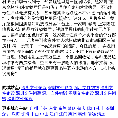
村按照门牌号找到号，却发现这里是一幢居民楼。这家叫“望
京烧烤”的外卖餐厅只是租借了号住户家的营业执照，不仅和
号住户丝毫没有关系，甚至连营业地点也不在证照上的这个地
址，宽敞明亮的堂食照片更是“照骗”。评分.6、月售多单一餐
厅菜板周围满是污垢残渣外卖平台上，一家叫“够粤·正宗隆江
猪脚饭·汤”的品牌连锁餐厅，视频里展现的制作过程干净卫
生，菜单的配图色泽鲜美。这家餐厅在两个外卖平台的评分都
在.6分以上。记者来到这家外卖店铺标称的北京市朝阳区三间
房村6号，发现了一个“实况厨房”的招牌。奇怪的是，“实况厨
房”的招牌下面除了有外卖员进进出出，不时还有运送废品的
车出现。记者走进去发现这里是一个废品回收站，各种废品垃
圾堆砌有两层楼高，空气里有一股呛人的味道。那家挂着“实
况厨房”牌子的餐厅就在距离废品堆五六米远的地方。走进“实
况厨房”
同城站点:
深圳文件销毁
深圳文件销毁
深圳文件销毁
深圳文
件销毁
深圳文件销毁
深圳文件销毁
深圳文件销毁
深圳文件销
毁
深圳文件销毁
更多城市主站:
广州
广州
东莞
东莞
肇庆
肇庆
佛山
佛山
深圳
深圳
珠海
珠海
中山
中山
江门
江门
惠州
惠州
清远
清远