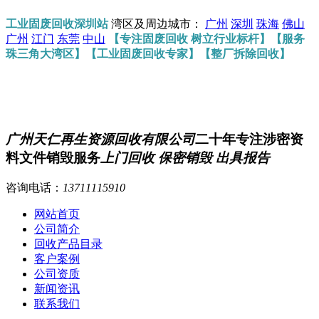
工业固废回收深圳站
湾区及周边城市：
广州
深圳
珠海
佛山
广州
江门
东莞
中山
【专注固废回收 树立行业标杆】【服务
珠三角大湾区】【工业固废回收专家】【整厂拆除回收】
广州天仁再生资源回收有限公司
二十年专注涉密资
料文件销毁服务
上门回收 保密销毁 出具报告
咨询电话：
13711115910
网站首页
公司简介
回收产品目录
客户案例
公司资质
新闻资讯
联系我们