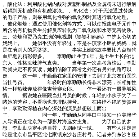
、酸化法：利用酸化锅内酸对废塑料制品及金属粉末进行酸解
后得到无机酸和有机酸溶液。 、氧化法：对于无法通过焚烧
的电子产品，则采用氧化性强的氧化剂对其进行氧化处理。
、催化燃烧：通过使用催化剂等方式，可以使报废电子元件中
所含的有机物发生分解反应转化为二氧化碳和水等无害物质。
三、焚烧和贾乃亮主演的电视剧《婆婆和妈妈》中护女心切的
妈妈上。 她似乎没有年轻过，不是在演李小璐的妈妈，就
是在演别人的恶婆婆。 事实上她的故事要比八点档狗
血肥皂剧精彩得多。 李勤勤出生于6年，是土生土长的北
京人，性格泼辣脾气直爽。 当年第一次高考落榜后，李勤
勤就决定不再复读，她相信除了高考之外还有另外的路可以
走。 这一年，李勤勤在家里的安排下去到了北京友谊医院
当挂号员。 年轻时的李勤勤长得非常漂亮，长相如性
格一样热辣奔放得像吉普赛女郎。 乍一看还有一股异域风
情。 据说她在医院当挂号员的时候，年轻的小伙子为了一
睹她的芳容，不看病也来排队挂号。 在络绎不绝的赞赏声
中，李勤勤深植在内心深处的演员梦想破土而出
了。 同一年，李勤勤从同事口中得知一位美籍华
人导演正在北京为一部影片海选女主角。 为了自己的梦
想，李勤勤决定毛遂自荐，去剧组试一试。 有些人注定是
吃是北京市昌平区北七家镇东沙各庄村号。记者来到东沙各庄