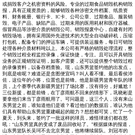
或捐毁客户之机密资料的风险。专业的过期食品销毁机构销毁
报，具有正规资质的，能够销毁各种涉密文件档案、纸质资
料、财务账册、银行卡、IC卡、公司公章、过期食品、服装销
毁、电子产品、缺陷产品、过期未用的医用耗材和医疗器械、
假冒商品等涉密介质的销毁公司。销毁报废中心，自建有封闭
销毁场地，拥有采用国外先进技术的大型全自动破碎机，压缩
打包机，配备专门的押运车辆，可提供装运服务，每日可销毁
处理各种介质材料吨以上。本公司有严格的销毁处理流程，整
个销毁过程全程监控录像，保证快捷，专注。且可以开具销毁
业务的正规销毁证明，如客户需要，还可以提供整个销毁过程
的录像资料，以备存档查验。现，山东男篮签约他的出发点，
到底是啥呢？难道还是贪图便宜吗？叫人看不懂。最后看侯沛
佐，这位年的小将，位置也是前锋。他是新疆男篮青年队的球
员，上个赛季代表新疆男篮打了场比赛，没有得分，好尴尬！
三位新援，都是前锋，在丁彦雨航不回来的情形下，巩晓彬是
要拿他们来当丁彦雨航用了。可问题是，这三个人，没有来山
东男篮之前，谁知道他们是谁？看过他们的数据后，谁认为他
们具有帮助山东男篮重建崛起的能力？想想都可笑，忙了一个
夏天，到头来，签约了一批这样的球员，难怪球迷们都在怒
吼：“山东男篮真的变成了废品回收站了。”根据媒体的报道，
山东男篮队长吴珂不去北京男篮，他将继续留队。刘冠岑的