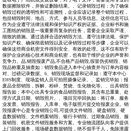
数据擦除软件，并验证删除结果。、记录销毁过程：为了确保
销毁过程的透明性和可追溯性，企业应该记录整个销毁过程，
包括销毁时间、地点、方式、参与人员等信息。这些信息可以
作为企业遵守法律法规和保护知识产权的证据。企业标书和施
工图纸的销毁是一项重要而复杂的任务，需要企业采取严谨、
细致的措施。通过选择合适的销毁方法、遵守法律法规、保护
知识产权、确保彻底销毁以及记录销毁过程等步骤，企业可以
确保这些商业机密文件得到安全、有效的处理。这不仅有助于
保护企业的核心技术和商业机密，也有助于维护企业的声誉和
竞争力。品,销毁报废产品,不合格产品销毁,假冒伪劣销毁、销
毁品称重及抽查如：销毁食品进入本中心抽查并与订单内容核
对、过磅记录数据。6、销毁现场监督和记录如：遵守本中心
EHS制度、现场监销人员可拍照摄像记录。、监销完毕如：报
废品全部销毁，拆解、粉碎、焚烧、生化物化等。、出具销毁
报告如：本中心出具专业的食品销毁报告、其含有总重量、处
理方式及日期、销毁照片。、项目完毕回执如：将订单、服务
业发票、销毁报告、入库单、电子版照片提交给报废企业。销
毁报废中心是专业销毁公司,可提供文件销毁、硬盘销毁、硬
盘数据销毁、文件档案销毁、银行卡销毁、过期食品销毁、服
装销毁、机密文件销毁服务和方案。专业物流团队向客户提供
上门回收服务，现场硬盘数据销毁，绝不假手于人，免除泄露