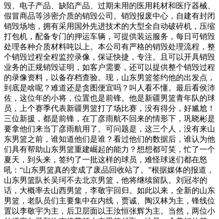
毁、电子产品、缺陷产品、过期未用的医用耗材和医疗器械、
假冒商品等涉密介质的销毁公司。销毁报废中心，自建有封闭
销毁场地，拥有采用国外先进技术的大型全自动破碎机，压缩
打包机，配备专门的押运车辆，可提供装运服务，每日可销毁
处理各种介质材料吨以上。本公司有严格的销毁处理流程，整
个销毁过程全程监控录像，保证快捷，专注。且可以开具销毁
业务的正规销毁证明，如客户需要，还可以提供整个销毁过程
的录像资料，以备存档查验。现，山东男篮签约他的出发点，
到底是啥呢？难道还是贪图便宜吗？叫人看不懂。最后看侯沛
佐，这位年的小将，位置也是前锋。他是新疆男篮青年队的球
员，上个赛季代表新疆男篮打了场比赛，没有得分，好尴尬！
三位新援，都是前锋，在丁彦雨航不回来的情形下，巩晓彬是
要拿他们来当丁彦雨航用了。可问题是，这三个人，没有来山
东男篮之前，谁知道他们是谁？看过他们的数据后，谁认为他
们具有帮助山东男篮重建崛起的能力？想想都可笑，忙了一个
夏天，到头来，签约了一批这样的球员，难怪球迷们都在怒
吼：“山东男篮真的变成了废品回收站了。”根据媒体的报道，
山东男篮队长吴珂不去北京男篮，他将继续留队。刘冠岑的
话，大概率去山西男篮，李敬宇回归。如此以来，全新的山东
男篮，老队员们主要集中在内线，贾诚、陶汉林为主，锋线位
置以李敬宇为主，后卫层面以王汝恒张辉为主。当然，两位小