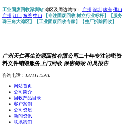
工业固废回收深圳站
湾区及周边城市：
广州
深圳
珠海
佛山
广州
江门
东莞
中山
【专注固废回收 树立行业标杆】【服务
珠三角大湾区】【工业固废回收专家】【整厂拆除回收】
广州天仁再生资源回收有限公司
二十年专注涉密资
料文件销毁服务
上门回收 保密销毁 出具报告
咨询电话：
13711115910
网站首页
公司简介
回收产品目录
客户案例
公司资质
新闻资讯
联系我们