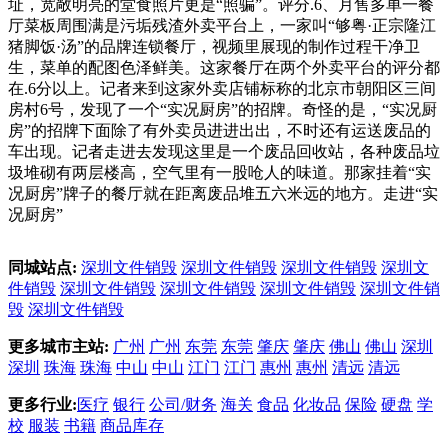
址，宽敞明亮的堂食照片更是“照骗”。评分.6、月售多单一餐
厅菜板周围满是污垢残渣外卖平台上，一家叫“够粤·正宗隆江
猪脚饭·汤”的品牌连锁餐厅，视频里展现的制作过程干净卫
生，菜单的配图色泽鲜美。这家餐厅在两个外卖平台的评分都
在.6分以上。记者来到这家外卖店铺标称的北京市朝阳区三间
房村6号，发现了一个“实况厨房”的招牌。奇怪的是，“实况厨
房”的招牌下面除了有外卖员进进出出，不时还有运送废品的
车出现。记者走进去发现这里是一个废品回收站，各种废品垃
圾堆砌有两层楼高，空气里有一股呛人的味道。那家挂着“实
况厨房”牌子的餐厅就在距离废品堆五六米远的地方。走进“实
况厨房”
同城站点:
深圳文件销毁
深圳文件销毁
深圳文件销毁
深圳文
件销毁
深圳文件销毁
深圳文件销毁
深圳文件销毁
深圳文件销
毁
深圳文件销毁
更多城市主站:
广州
广州
东莞
东莞
肇庆
肇庆
佛山
佛山
深圳
深圳
珠海
珠海
中山
中山
江门
江门
惠州
惠州
清远
清远
更多行业:
医疗
银行
公司/财务
海关
食品
化妆品
保险
硬盘
学
校
服装
书籍
商品库存