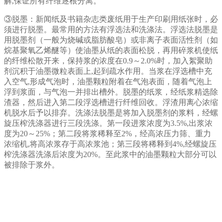
解,保证所有纤维逐根分离。
③脱墨：新闻纸及书籍杂志类废纸用于生产印刷用纸张时，必
须进行脱墨。最常用的方法有浮选法和洗涤法。浮选法脱墨是
用脱墨剂（一般为烧碱或脂肪酸皂）或非离子表面活性剂（如
烷基聚氧乙烯醚等）使油墨从纸的表面松脱，再用碎浆机使纸
的纤维松散开来，保持浆的浓度在0.9～2.0%时，加入絮聚助
剂沉积于油墨微粒表面上,起到疏水作用。当浆在浮选槽中充
入空气,形成气泡时，油墨颗粒附着在气泡表面，随着气泡上
浮到浆面，与气泡一并排出槽外。脱墨的纸浆，经纸浆精选除
渣器，然后进入第二段浮选槽进行纤维回收。浮渣用离心浓缩
机脱水后予以排弃。洗涤法脱墨是将加入脱墨剂的浆料，经螺
旋压榨洗涤器进行三段洗涤。第一段进浆浓度为3.5%,出浆浓
度为20～25%；第二段将浆稀释至2%，经高浓压力筛、重力
浓缩机,将高浓浆存于高浓浆池；第三段将稀释到4%,经螺旋压
榨洗涤器洗涤后浓度为20%。至此浆中的油墨颗粒大部分可以
被排除于浆外。