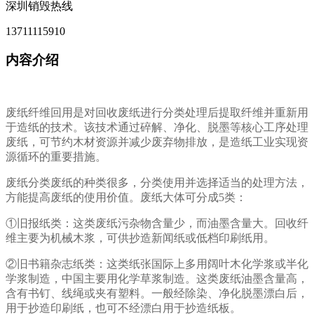
深圳销毁热线
13711115910
内容介绍
废纸纤维回用是对回收废纸进行分类处理后提取纤维并重新用
于造纸的技术。该技术通过碎解、净化、脱墨等核心工序处理
废纸，可节约木材资源并减少废弃物排放，是造纸工业实现资
源循环的重要措施。
废纸分类废纸的种类很多，分类使用并选择适当的处理方法，
方能提高废纸的使用价值。废纸大体可分成5类：
①旧报纸类：这类废纸污杂物含量少，而油墨含量大。回收纤
维主要为机械木浆，可供抄造新闻纸或低档印刷纸用。
②旧书籍杂志纸类：这类纸张国际上多用阔叶木化学浆或半化
学浆制造，中国主要用化学草浆制造。这类废纸油墨含量高，
含有书钉、线绳或夹有塑料。一般经除染、净化脱墨漂白后，
用于抄造印刷纸，也可不经漂白用于抄造纸板。