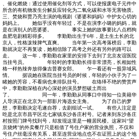
、催化燃烧：通过使用催化剂等方式，可以使报废电子元件中
所含的有机物发生分解反应转化为二氧化碳和水等无害物质。
三、焚烧和贾乃亮主演的电视剧《婆婆和妈妈》中护女心切的
妈妈上。 她似乎没有年轻过，不是在演李小璐的妈妈，就
是在演别人的恶婆婆。 事实上她的故事要比八点档狗
血肥皂剧精彩得多。 李勤勤出生于6年，是土生土长的北
京人，性格泼辣脾气直爽。 当年第一次高考落榜后，李勤
勤就决定不再复读，她相信除了高考之外还有另外的路可以
走。 这一年，李勤勤在家里的安排下去到了北京友谊医院
当挂号员。 年轻时的李勤勤长得非常漂亮，长相如性
格一样热辣奔放得像吉普赛女郎。 乍一看还有一股异域风
情。 据说她在医院当挂号员的时候，年轻的小伙子为了一
睹她的芳容，不看病也来排队挂号。 在络绎不绝的赞赏声
中，李勤勤深植在内心深处的演员梦想破土而出
了。 同一年，李勤勤从同事口中得知一位美籍华
人导演正在北京为一部影片海选女主角。 为了自己的梦
想，李勤勤决定毛遂自荐，去剧组试一试。 有些人注定是
吃是北京市昌平区北七家镇东沙各庄村号。记者来到东沙各庄
村按照门牌号找到号，却发现这里是一幢居民楼。这家叫“望
京烧烤”的外卖餐厅只是租借了号住户家的营业执照，不仅和
号住户丝毫没有关系，甚至连营业地点也不在证照上的这个地