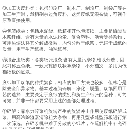
③加工边废料类：包括印刷厂、制本厂、制箱厂、制袋厂等在
加工生产时，裁切剩余边角废料。这类废纸无混杂物，可视作
原浆直接使用。
④包装纸类：包括水泥袋、纸箱和其他包装纸。主要是硫酸盐
木浆纤维。含有大量的水泥粉尘、复合塑料、沥青等异杂物，
可用热熔法将其分解成微粒，均匀分散于纸浆，无碍于成纸的
质量。用于生产纸板、油毡纸等。
⑤混合废纸类：各类纸张混杂,含有大量污杂物,难以分选，因
此习称五色纸。一般只拣除块状异杂物，不分档次，多用为低
档纸板的底浆。
废纸加工废纸的种类繁多，相应的加工方法也较多，但核心是
除去全部异杂物。基本过程为碎解－净化－脱墨。废纸回用工
艺的选择，主要决定于废纸的类别和所生产纸张的品种，可简
可繁，并非一律都要采用上述的全部处理过程。
①碎解：靠水力碎浆机旋转产生的旋涡冲击作用使废纸碎解成
浆。用高浓除渣器清除粗大杂物，再用孔型或缝型筛板进行第
二次筛选。在碎浆机中难于分散的小纸片，在疏解机中补充碎