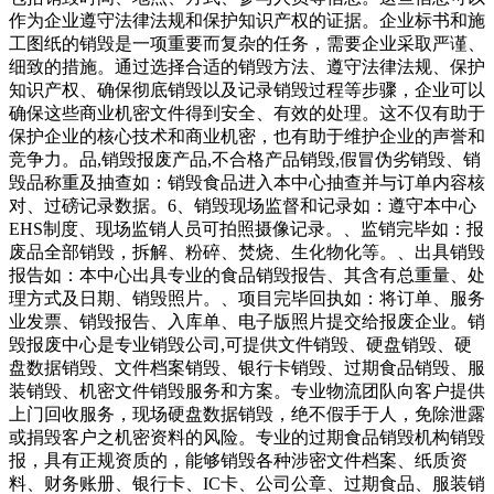
作为企业遵守法律法规和保护知识产权的证据。企业标书和施
工图纸的销毁是一项重要而复杂的任务，需要企业采取严谨、
细致的措施。通过选择合适的销毁方法、遵守法律法规、保护
知识产权、确保彻底销毁以及记录销毁过程等步骤，企业可以
确保这些商业机密文件得到安全、有效的处理。这不仅有助于
保护企业的核心技术和商业机密，也有助于维护企业的声誉和
竞争力。品,销毁报废产品,不合格产品销毁,假冒伪劣销毁、销
毁品称重及抽查如：销毁食品进入本中心抽查并与订单内容核
对、过磅记录数据。6、销毁现场监督和记录如：遵守本中心
EHS制度、现场监销人员可拍照摄像记录。、监销完毕如：报
废品全部销毁，拆解、粉碎、焚烧、生化物化等。、出具销毁
报告如：本中心出具专业的食品销毁报告、其含有总重量、处
理方式及日期、销毁照片。、项目完毕回执如：将订单、服务
业发票、销毁报告、入库单、电子版照片提交给报废企业。销
毁报废中心是专业销毁公司,可提供文件销毁、硬盘销毁、硬
盘数据销毁、文件档案销毁、银行卡销毁、过期食品销毁、服
装销毁、机密文件销毁服务和方案。专业物流团队向客户提供
上门回收服务，现场硬盘数据销毁，绝不假手于人，免除泄露
或捐毁客户之机密资料的风险。专业的过期食品销毁机构销毁
报，具有正规资质的，能够销毁各种涉密文件档案、纸质资
料、财务账册、银行卡、IC卡、公司公章、过期食品、服装销