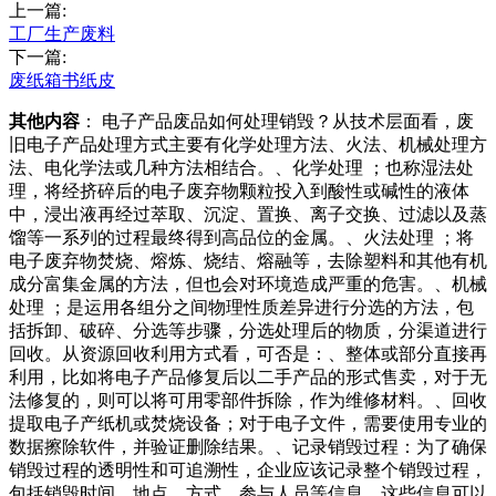
上一篇:
工厂生产废料
下一篇:
废纸箱书纸皮
其他内容
： 电子产品废品如何处理销毁？从技术层面看，废
旧电子产品处理方式主要有化学处理方法、火法、机械处理方
法、电化学法或几种方法相结合。、化学处理 ；也称湿法处
理，将经挤碎后的电子废弃物颗粒投入到酸性或碱性的液体
中，浸出液再经过萃取、沉淀、置换、离子交换、过滤以及蒸
馏等一系列的过程最终得到高品位的金属。、火法处理 ；将
电子废弃物焚烧、熔炼、烧结、熔融等，去除塑料和其他有机
成分富集金属的方法，但也会对环境造成严重的危害。、机械
处理 ；是运用各组分之间物理性质差异进行分选的方法，包
括拆卸、破碎、分选等步骤，分选处理后的物质，分渠道进行
回收。从资源回收利用方式看，可否是：、整体或部分直接再
利用，比如将电子产品修复后以二手产品的形式售卖，对于无
法修复的，则可以将可用零部件拆除，作为维修材料。、回收
提取电子产纸机或焚烧设备；对于电子文件，需要使用专业的
数据擦除软件，并验证删除结果。、记录销毁过程：为了确保
销毁过程的透明性和可追溯性，企业应该记录整个销毁过程，
包括销毁时间、地点、方式、参与人员等信息。这些信息可以