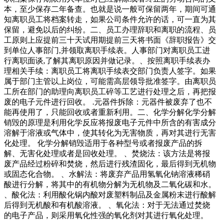
本，至少保存二年备查。也就是说一般可保留两年，期间可通
知离职员工将档案转走，如果公司条件允许的话，可一直为其
保留，避免以后的纠纷。二、员工办理辞职和离职的流程、员
工原则上应提前三十天试用期提前三天将书面《辞职报告》交
到单位人事部门,并领取离职手续表。人事部门对离职员工进
行离职面谈,了解其离职原因并做记录。、按照离职手续表办
理相关手续：离职员工将离职手续表交部门负责人签字。如果
属于部门主管以上岗位，可能需高层领导批准签字。由离职员
工所在部门的助理向离职员工碎等工艺进行处理之后，再把报
废的电子元件进行回收。 .元器件拆除：元器件被废弃了也不
能再使用了，只能回收或者重新利用。二、化学分解化学分解
销毁的原理是利用化学反应将报废电子元件中所含的有害成分
溶解于溶液或气体中，使其转化为无害物质，再对其进行无害
化处理。 化学分解销毁适用于各种型号或者报废产品的拆
解、无害化处理或者是回收处理。 、焚烧法：该方法是将报
废产品经过粉碎和焚烧，然后进行残渣固化，最后得到无机物
或固态化合物。 、水解法：将废弃产品用氢氧化钠溶液稀硝
酸进行分解，将其中的有机物分解为无机物及二氧化碳和水。
、酸化法：利用酸化锅内酸对废塑料制品及金属粉末进行酸解
后得到无机酸和有机酸溶液。 、氧化法：对于无法通过焚烧
的电子产品，则采用氧化性强的氧化剂对其进行氧化处理。