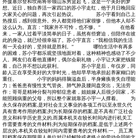
外援塞尔登和坎南将带领山东男篮起飞，这是一个美好的梦
想。近日，独自养活一家四口的苏小宇走红，他于月日晚回应
大家关心的问题，再次引起热议。 苏小宇看到自己上
热搜后，感到很意外。外人都觉得他们家很惨，但他本人却不
这么认为。直言：“我家并不可怜，也不惨。” 在他看
来，一家人过着平淡简单的日子，虽然有些窘迫，但陪伴在彼
此的身边，就已经很幸福了。苏小宇直言：“我相信我的生活
有一天会好的，坚持就是胜利。” 哪怕生活中有再多
的困难，苏小宇都乐观坚强地面对着，这种精神也感动了不少
人。网友们在看他直播时，偶尔会刷礼物，小宇让大家把钱留
着，自己并不想以此获利。 苏小宇是后，年仅岁，同
龄人正在享受美好的大学时光，他却早早地承担起养家糊口的
重任。 小宇的妈妈得脑溢血后，半身瘫痪丧失自理能
力；爸爸患有慢性支气管炎、肺气肿及腰间盘突出，无法劳
作；哥哥是精神分裂与抑郁症患者，姐姐嫁人后很少回家，不
能照顾病重的父母，所以整个家就靠苏小宇一人撑着。 为
永久保存的档案,是对社会主义事业的各项工作以至永世久代
具有查考作用的档案;列为长期保存的档案,是不具有广泛社会
意义和科学历史意义的,而属本机关在较长时间内进行机关工
作需要查考的文件材料;列为短期保存的档案,是低于上述两个
层次的,本机关在较短时间内需要查考的文件材料.一、员工离
职档案保存期限用人单位对已经解除或者终止的劳动合同的文