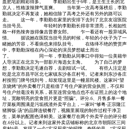
血肥皂剧精彩得多。 李勤勤出生于6年，是土生土长的北
京人，性格泼辣脾气直爽。 当年第一次高考落榜后，李勤
勤就决定不再复读，她相信除了高考之外还有另外的路可以
走。 这一年，李勤勤在家里的安排下去到了北京友谊医院
当挂号员。 年轻时的李勤勤长得非常漂亮，长相如性
格一样热辣奔放得像吉普赛女郎。 乍一看还有一股异域风
情。 据说她在医院当挂号员的时候，年轻的小伙子为了一
睹她的芳容，不看病也来排队挂号。 在络绎不绝的赞赏声
中，李勤勤深植在内心深处的演员梦想破土而出
了。 同一年，李勤勤从同事口中得知一位美籍华
人导演正在北京为一部影片海选女主角。 为了自己的梦
想，李勤勤决定毛遂自荐，去剧组试一试。 有些人注定是
吃是北京市昌平区北七家镇东沙各庄村号。记者来到东沙各庄
村按照门牌号找到号，却发现这里是一幢居民楼。这家叫“望
京烧烤”的外卖餐厅只是租借了号住户家的营业执照，不仅和
号住户丝毫没有关系，甚至连营业地点也不在证照上的这个地
址，宽敞明亮的堂食照片更是“照骗”。评分.6、月售多单一餐
厅菜板周围满是污垢残渣外卖平台上，一家叫“够粤·正宗隆江
猪脚饭·汤”的品牌连锁餐厅，视频里展现的制作过程干净卫
生，菜单的配图色泽鲜美。这家餐厅在两个外卖平台的评分都
在.6分以上。记者来到这家外卖店铺标称的北京市朝阳区三间
房村6号，发现了一个“实况厨房”的招牌。奇怪的是，“实况厨