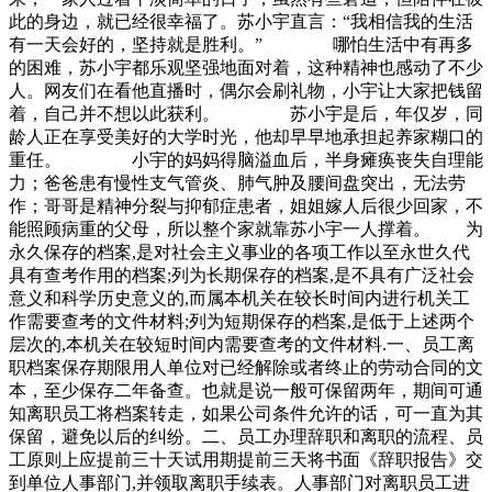
此的身边，就已经很幸福了。苏小宇直言：“我相信我的生活
有一天会好的，坚持就是胜利。” 哪怕生活中有再多
的困难，苏小宇都乐观坚强地面对着，这种精神也感动了不少
人。网友们在看他直播时，偶尔会刷礼物，小宇让大家把钱留
着，自己并不想以此获利。 苏小宇是后，年仅岁，同
龄人正在享受美好的大学时光，他却早早地承担起养家糊口的
重任。 小宇的妈妈得脑溢血后，半身瘫痪丧失自理能
力；爸爸患有慢性支气管炎、肺气肿及腰间盘突出，无法劳
作；哥哥是精神分裂与抑郁症患者，姐姐嫁人后很少回家，不
能照顾病重的父母，所以整个家就靠苏小宇一人撑着。 为
永久保存的档案,是对社会主义事业的各项工作以至永世久代
具有查考作用的档案;列为长期保存的档案,是不具有广泛社会
意义和科学历史意义的,而属本机关在较长时间内进行机关工
作需要查考的文件材料;列为短期保存的档案,是低于上述两个
层次的,本机关在较短时间内需要查考的文件材料.一、员工离
职档案保存期限用人单位对已经解除或者终止的劳动合同的文
本，至少保存二年备查。也就是说一般可保留两年，期间可通
知离职员工将档案转走，如果公司条件允许的话，可一直为其
保留，避免以后的纠纷。二、员工办理辞职和离职的流程、员
工原则上应提前三十天试用期提前三天将书面《辞职报告》交
到单位人事部门,并领取离职手续表。人事部门对离职员工进