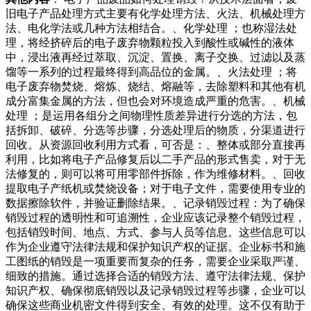
旧电子产品处理方式主要有化学处理方法、火法、机械处理方
法、电化学法或几种方法相结合。、化学处理 ；也称湿法处
理，将经挤碎后的电子废弃物颗粒投入到酸性或碱性的液体
中，浸出液再经过萃取、沉淀、置换、离子交换、过滤以及蒸
馏等一系列的过程最终得到高品位的金属。、火法处理 ；将
电子废弃物焚烧、熔炼、烧结、熔融等，去除塑料和其他有机
成分富集金属的方法，但也会对环境造成严重的危害。、机械
处理 ；是运用各组分之间物理性质差异进行分选的方法，包
括拆卸、破碎、分选等步骤，分选处理后的物质，分渠道进行
回收。从资源回收利用方式看，可否是：、整体或部分直接再
利用，比如将电子产品修复后以二手产品的形式售卖，对于无
法修复的，则可以将可用零部件拆除，作为维修材料。、回收
提取电子产纸机或焚烧设备；对于电子文件，需要使用专业的
数据擦除软件，并验证删除结果。、记录销毁过程：为了确保
销毁过程的透明性和可追溯性，企业应该记录整个销毁过程，
包括销毁时间、地点、方式、参与人员等信息。这些信息可以
作为企业遵守法律法规和保护知识产权的证据。企业标书和施
工图纸的销毁是一项重要而复杂的任务，需要企业采取严谨、
细致的措施。通过选择合适的销毁方法、遵守法律法规、保护
知识产权、确保彻底销毁以及记录销毁过程等步骤，企业可以
确保这些商业机密文件得到安全、有效的处理。这不仅有助于