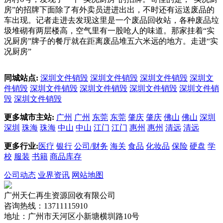
房”的招牌下面除了有外卖员进进出出，不时还有运送废品的
车出现。记者走进去发现这里是一个废品回收站，各种废品垃
圾堆砌有两层楼高，空气里有一股呛人的味道。那家挂着“实
况厨房”牌子的餐厅就在距离废品堆五六米远的地方。走进“实
况厨房”
同城站点:
深圳文件销毁
深圳文件销毁
深圳文件销毁
深圳文
件销毁
深圳文件销毁
深圳文件销毁
深圳文件销毁
深圳文件销
毁
深圳文件销毁
更多城市主站:
广州
广州
东莞
东莞
肇庆
肇庆
佛山
佛山
深圳
深圳
珠海
珠海
中山
中山
江门
江门
惠州
惠州
清远
清远
更多行业:
医疗
银行
公司/财务
海关
食品
化妆品
保险
硬盘
学
校
服装
书籍
商品库存
公司动态
业界资讯
网站地图
广州天仁再生资源回收有限公司
咨询热线：13711115910
地址：广州市天河区小新塘横圳路10号