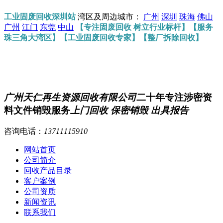
工业固废回收深圳站
湾区及周边城市：
广州
深圳
珠海
佛山
广州
江门
东莞
中山
【专注固废回收 树立行业标杆】【服务
珠三角大湾区】【工业固废回收专家】【整厂拆除回收】
广州天仁再生资源回收有限公司
二十年专注涉密资
料文件销毁服务
上门回收 保密销毁 出具报告
咨询电话：
13711115910
网站首页
公司简介
回收产品目录
客户案例
公司资质
新闻资讯
联系我们