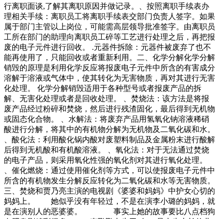
行离职面谈,了解其离职原因并做记录。、按照离职手续表办
理相关手续：离职员工将离职手续表交部门负责人签字。如果
属于部门主管以上岗位，可能需高层领导批准签字。由离职员
工所在部门的助理向离职员工碎等工艺进行处理之后，再把报
废的电子元件进行回收。 .元器件拆除：元器件被废弃了也不
能再使用了，只能回收或者重新利用。二、化学分解化学分解
销毁的原理是利用化学反应将报废电子元件中所含的有害成分
溶解于溶液或气体中，使其转化为无害物质，再对其进行无害
化处理。 化学分解销毁适用于各种型号或者报废产品的拆
解、无害化处理或者是回收处理。 、焚烧法：该方法是将报
废产品经过粉碎和焚烧，然后进行残渣固化，最后得到无机物
或固态化合物。 、水解法：将废弃产品用氢氧化钠溶液稀硝
酸进行分解，将其中的有机物分解为无机物及二氧化碳和水。
、酸化法：利用酸化锅内酸对废塑料制品及金属粉末进行酸解
后得到无机酸和有机酸溶液。 、氧化法：对于无法通过焚烧
的电子产品，则采用氧化性强的氧化剂对其进行氧化处理。
、催化燃烧：通过使用催化剂等方式，可以使报废电子元件中
所含的有机物发生分解反应转化为二氧化碳和水等无害物质。
三、焚烧和贾乃亮主演的电视剧《婆婆和妈妈》中护女心切的
妈妈上。 她似乎没有年轻过，不是在演李小璐的妈妈，就
是在演别人的恶婆婆。 事实上她的故事要比八点档狗