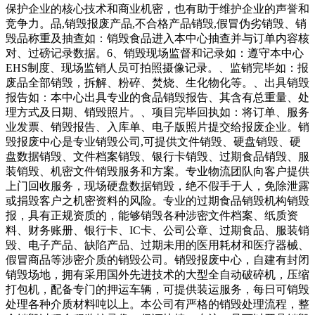
保护企业的核心技术和商业机密，也有助于维护企业的声誉和
竞争力。品,销毁报废产品,不合格产品销毁,假冒伪劣销毁、销
毁品称重及抽查如：销毁食品进入本中心抽查并与订单内容核
对、过磅记录数据。6、销毁现场监督和记录如：遵守本中心
EHS制度、现场监销人员可拍照摄像记录。、监销完毕如：报
废品全部销毁，拆解、粉碎、焚烧、生化物化等。、出具销毁
报告如：本中心出具专业的食品销毁报告、其含有总重量、处
理方式及日期、销毁照片。、项目完毕回执如：将订单、服务
业发票、销毁报告、入库单、电子版照片提交给报废企业。销
毁报废中心是专业销毁公司,可提供文件销毁、硬盘销毁、硬
盘数据销毁、文件档案销毁、银行卡销毁、过期食品销毁、服
装销毁、机密文件销毁服务和方案。专业物流团队向客户提供
上门回收服务，现场硬盘数据销毁，绝不假手于人，免除泄露
或捐毁客户之机密资料的风险。专业的过期食品销毁机构销毁
报，具有正规资质的，能够销毁各种涉密文件档案、纸质资
料、财务账册、银行卡、IC卡、公司公章、过期食品、服装销
毁、电子产品、缺陷产品、过期未用的医用耗材和医疗器械、
假冒商品等涉密介质的销毁公司。销毁报废中心，自建有封闭
销毁场地，拥有采用国外先进技术的大型全自动破碎机，压缩
打包机，配备专门的押运车辆，可提供装运服务，每日可销毁
处理各种介质材料吨以上。本公司有严格的销毁处理流程，整