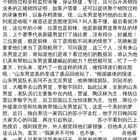
个销毁过程全程监控录像，保证快捷，专注。且可以开具销毁
业务的正规销毁证明，如客户需要，还可以提供整个销毁过程
的录像资料，以备存档查验。现，山东男篮签约他的出发点，
到底是啥呢？难道还是贪图便宜吗？叫人看不懂。最后看侯沛
佐，这位年的小将，位置也是前锋。他是新疆男篮青年队的球
员，上个赛季代表新疆男篮打了场比赛，没有得分，好尴尬！
三位新援，都是前锋，在丁彦雨航不回来的情形下，巩晓彬是
要拿他们来当丁彦雨航用了。可问题是，这三个人，没有来山
东男篮之前，谁知道他们是谁？看过他们的数据后，谁认为他
们具有帮助山东男篮重建崛起的能力？想想都可笑，忙了一个
夏天，到头来，签约了一批这样的球员，难怪球迷们都在怒
吼：“山东男篮真的变成了废品回收站了。”根据媒体的报道，
山东男篮队长吴珂不去北京男篮，他将继续留队。刘冠岑的
话，大概率去山西男篮，李敬宇回归。如此以来，全新的山东
男篮，老队员们主要集中在内线，贾诚、陶汉林为主，锋线位
置以李敬宇为主，后卫层面以王汝恒张辉为主。当然，两位小
外援塞尔登和坎南将带领山东男篮起飞，这是一个美好的梦
想。近日，独自养活一家四口的苏小宇走红，他于月日晚回应
大家关心的问题，再次引起热议。 苏小宇看到自己上
热搜后，感到很意外。外人都觉得他们家很惨，但他本人却不
这么认为。直言：“我家并不可怜，也不惨。” 在他看
来，一家人过着平淡简单的日子，虽然有些窘迫，但陪伴在彼